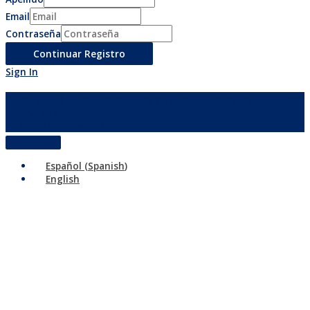
Email
Contraseña
Sign In
Copyright © 2026
Laboratorios Vizcaino
| Todos los derechos
reservados
Políticas de privacidad
Español
(
Spanish
)
English