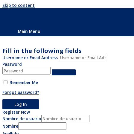
Skip to content
I am a Pharmacy
Sign Up
Main Menu
Fill in the following fields
Username or Email Address
Password
Remember Me
Forgot password?
Register Now
Nombre de usuario
Nombre
Apellido